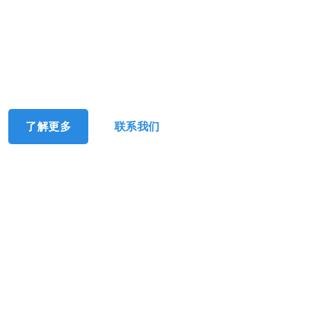
03
成功源于专业
发展源于创新
了解更多
联系我们