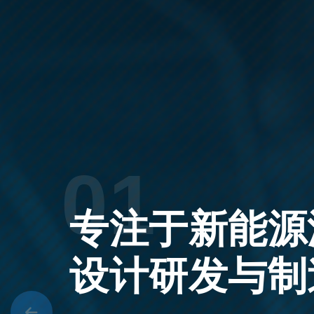
02
太仓/安徽 双
多条压铸产线，发挥产能优势，